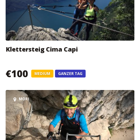
Klettersteig Cima Capi
€100
MEDIUM
GANZER TAG
MORI