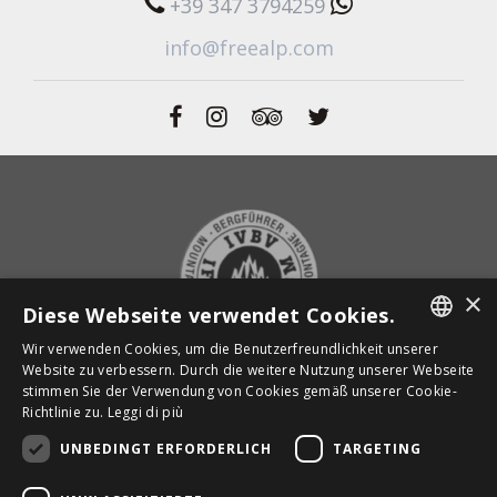
+39 347 3794259
info@freealp.com
×
Diese Webseite verwendet Cookies.
Wir verwenden Cookies, um die Benutzerfreundlichkeit unserer
ITALIAN
Website zu verbessern. Durch die weitere Nutzung unserer Webseite
stimmen Sie der Verwendung von Cookies gemäß unserer Cookie-
ENGLISH
ZURÜCK ZUR STARTSEITE
Richtlinie zu.
Leggi di più
GERMAN
UNBEDINGT ERFORDERLICH
TARGETING
Powered by
Graffiti Web