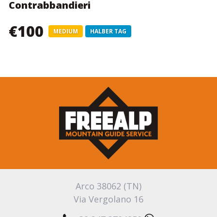
Contrabbandieri
€100
MEDIUM
HALBER TAG
Arco 38062 (TN)
Via Vergolano 16