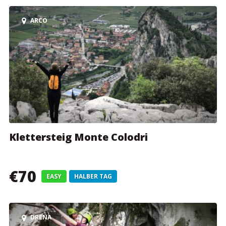
ARCO
Klettersteig Monte Colodri
€70
EASY
HALBER TAG
DRENA