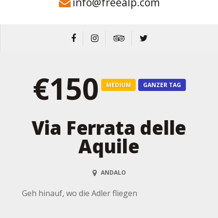
info@freealp.com
€150
MEDIUM
GANZER TAG
Via Ferrata delle
Aquile
ANDALO
Geh hinauf, wo die Adler fliegen