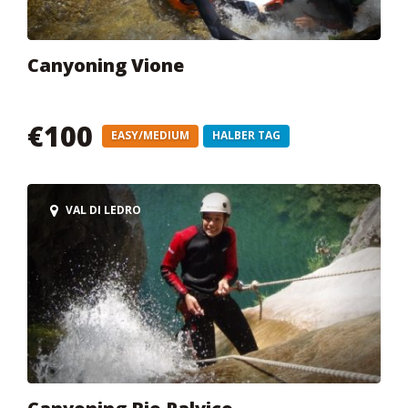
Canyoning Vione
€100
EASY/MEDIUM
HALBER TAG
VAL DI LEDRO