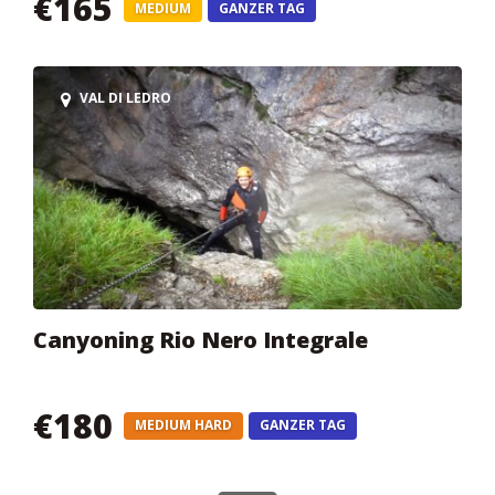
€165
MEDIUM
GANZER TAG
VAL DI LEDRO
Canyoning Rio Nero Integrale
€180
MEDIUM HARD
GANZER TAG