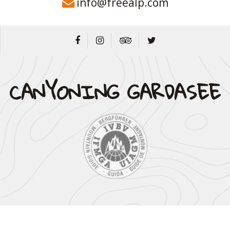
info@freealp.com
CANYONING GARDASEE