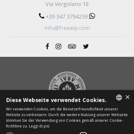
Via Vergolano 16
+39 347 3794259
info@freealp.com
×
Diese Webseite verwendet Cookies.
Wir verwenden Cookies, um die Benutzerfreundlichkeit unserer
ITALIAN
Website zu verbessern. Durch die weitere Nutzung unserer Webseite
stimmen Sie der Verwendung von Cookies gemäß unserer Cookie-
ENGLISH
ZURÜCK ZUR STARTSEITE
Richtlinie zu.
Leggi di più
GERMAN