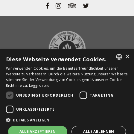
×
Diese Webseite verwendet Cookies.
Wir verwenden Cookies, um die Benutzerfreundlichkeit unserer
ITALIAN
Website zu verbessern. Durch die weitere Nutzung unserer Webseite
stimmen Sie der Verwendung von Cookies gemäß unserer Cookie-
ENGLISH
ZURÜCK ZUR STARTSEITE
Richtlinie zu.
Leggi di più
GERMAN
UNBEDINGT ERFORDERLICH
TARGETING
Powered by
Graffiti Web
UNKLASSIFIZIERTE
MAPS
DETAILS ANZEIGEN
ALLE AKZEPTIEREN
ALLE ABLEHNEN
privacy policy
|
cookie policy