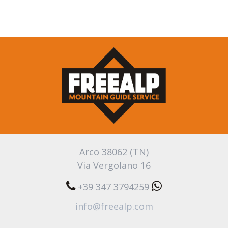
Arco 38062 (TN)
Via Vergolano 16
+39 347 3794259
info@freealp.com