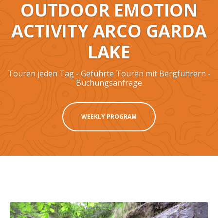
OUTDOOR EMOTION
ACTIVITY ARCO GARDA
LAKE
Touren jeden Tag - Geführte Touren mit Bergführern -
Buchungsanfrage
WEEKLY PROGRAM