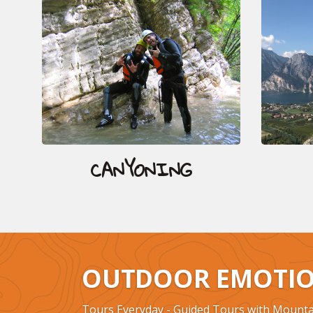
CANYONING
OUTDOOR EMOTIO
Tours Everyday - Guided Tours with Mounta