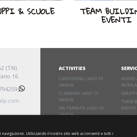
UPPI & SCUOLE
TEAM BUILDI
EVENTI
62 (TN)
ACTIVITIES
SERVI
lano 16
CANYONING LAGO DI
ADDIO 
GARDA
NUBIL
3794259
CLIMBING LAGO DI
GRUPPI
GARDA
alp.com
TEAM B
VIA FERRATA LAGO DI
EVENTI
GARDA
NOLEG
FAMILY ACTIVITY LAGO
DI GARDA
 navigazione. Utilizzando il nostro sito web acconsenti a tutti i