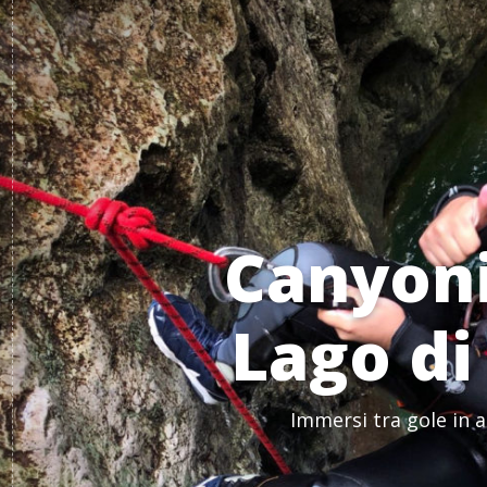
Canyoni
Lago di
Immersi tra gole in a