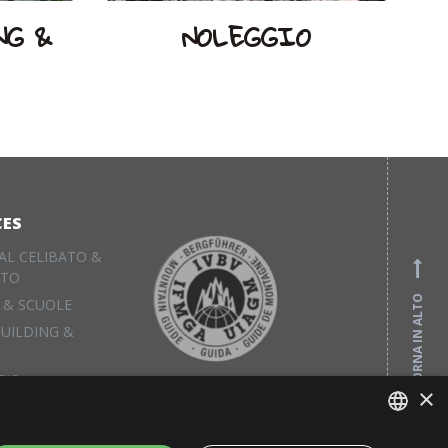
NG &
NOLEGGIO
CES
AL CELIBATO &
ATO
TORNA IN ALTO
 & SCUOLE
UILDING &
GIO
×