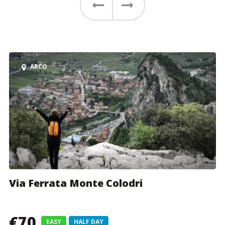
Precedente
Successivo
ARCO
Via Ferrata Monte Colodri
€70
EASY
HALF DAY