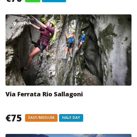
DRENA
Via Ferrata Rio Sallagoni
€75
EASY/MEDIUM
HALF DAY