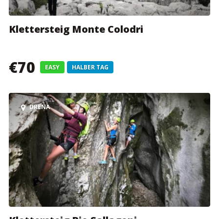
Klettersteig Monte Colodri
€70
EASY
HALBER TAG
DRENA