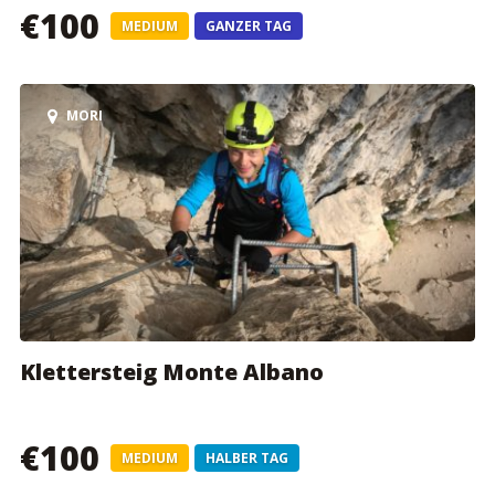
€100
MEDIUM
GANZER TAG
MORI
Klettersteig Monte Albano
€100
MEDIUM
HALBER TAG