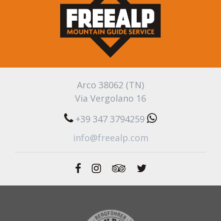
Arco 38062 (TN)
Via Vergolano 16
+39 347 3794259
info@freealp.com