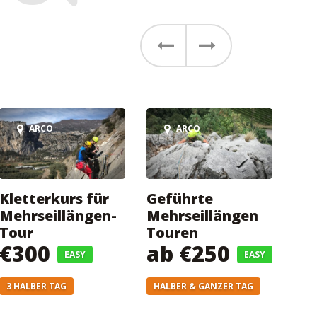
Vorher
Weiter
ARCO
ARCO
Kletterkurs für
Geführte
Mehrseillängen-
Mehrseillängen
Tour
Touren
€300
ab €250
EASY
EASY
3 HALBER TAG
HALBER & GANZER TAG