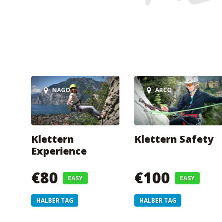
NAGO
ARCO
Klettern
Klettern Safety
Experience
€80
€100
EASY
EASY
HALBER TAG
HALBER TAG