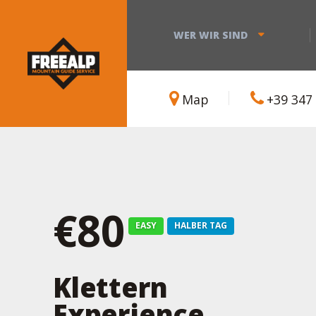
WER WIR SIND
Map
+39 347
€80
EASY
HALBER TAG
Klettern
Experience