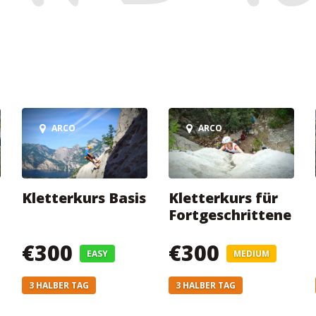
ARCO
ARCO
Kletterkurs Basis
Kletterkurs für
Fortgeschrittene
€300
€300
EASY
MEDIUM
3 HALBER TAG
3 HALBER TAG