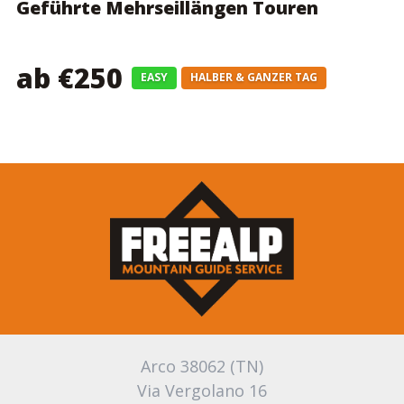
Geführte Mehrseillängen Touren
ab €250
EASY
HALBER & GANZER TAG
Arco 38062 (TN)
Via Vergolano 16