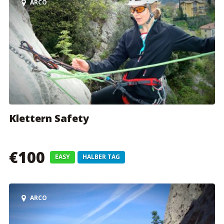
ARCO
Klettern Safety
€100
EASY
HALBER TAG
ARCO