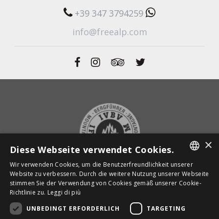
+39 347 3794259
info@freealp.com
×
Diese Webseite verwendet Cookies.
Wir verwenden Cookies, um die Benutzerfreundlichkeit unserer
ITALIAN
Website zu verbessern. Durch die weitere Nutzung unserer Webseite
stimmen Sie der Verwendung von Cookies gemäß unserer Cookie-
ENGLISH
ZURÜCK ZUR STARTSEITE
Richtlinie zu.
Leggi di più
GERMAN
UNBEDINGT ERFORDERLICH
TARGETING
Powered by
Graffiti Web