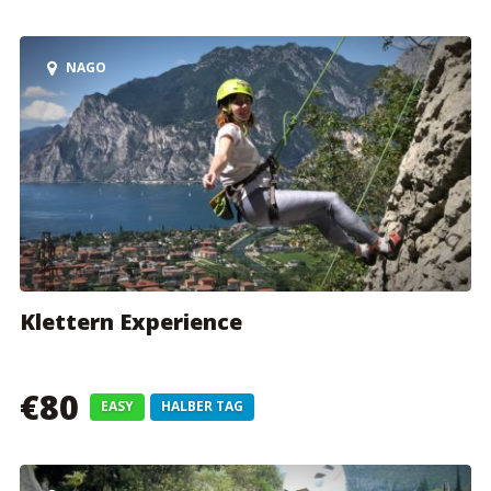
NAGO
Klettern Experience
€80
EASY
HALBER TAG